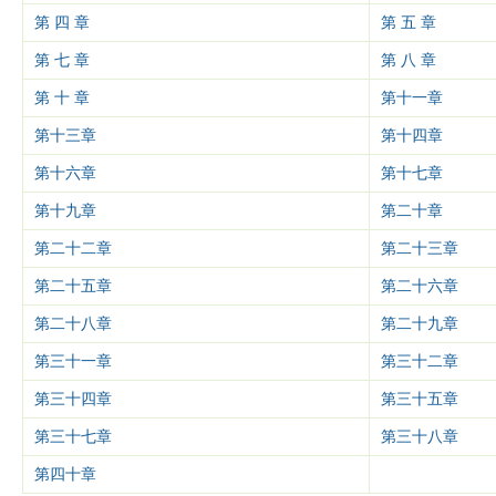
第 四 章
第 五 章
第 七 章
第 八 章
第 十 章
第十一章
第十三章
第十四章
第十六章
第十七章
第十九章
第二十章
第二十二章
第二十三章
第二十五章
第二十六章
第二十八章
第二十九章
第三十一章
第三十二章
第三十四章
第三十五章
第三十七章
第三十八章
第四十章