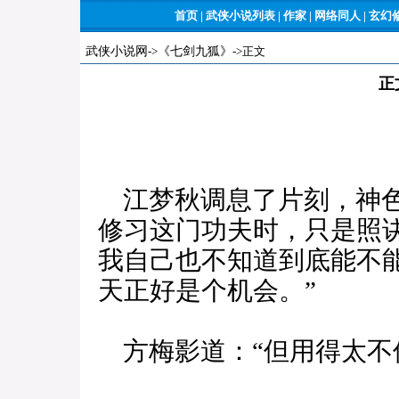
首页
|
武侠小说列表
|
作家
|
网络同人
|
玄幻
武侠小说网
->
《七剑九狐》
->正文
正
江梦秋调息了片刻，神色
修习这门功夫时，只是照
我自己也不知道到底能不
天正好是个机会。”
方梅影道：“但用得太不