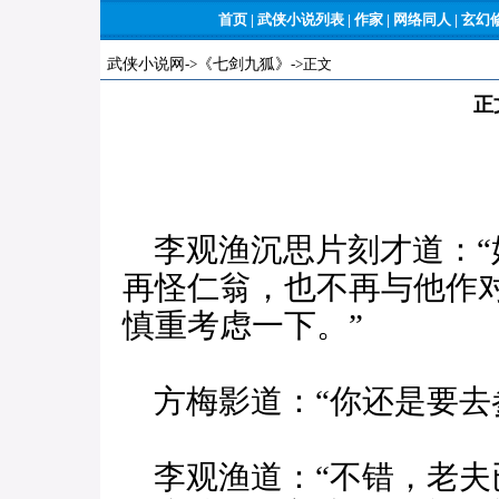
首页
|
武侠小说列表
|
作家
|
网络同人
|
玄幻
武侠小说网
->
《七剑九狐》
->正文
正
李观渔沉思片刻才道：“
再怪仁翁，也不再与他作
慎重考虑一下。”
方梅影道：“你还是要去
李观渔道：“不错，老夫