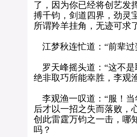
了，因为你已经将创艺发
搏千钧，剑道四界，劲灵
所谓羚羊挂角，无迹可求了
江梦秋连忙道：“前辈过
罗天峰摇头道：“这不是
绝非取巧所能幸胜，李观渔
李观渔一叹道：“服！当
后才以一招之失而落败，
创此雷霆万钧之一击，哪
吗？