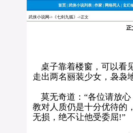
首页
|
武侠小说列表
|
作家
|
网络同人
|
玄幻
武侠小说网
->
《七剑九狐》
->正文
正
桌子靠着楼窗，可以看见
走出两名丽装少女，袅袅
莫无奇道：“各位请放心
教对人质仍是十分优待的
无损，绝不让他受委屈!”