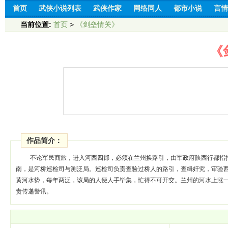
首页
武侠小说列表
武侠作家
网络同人
都市小说
言情
当前位置:
首页
>
《剑垒情关》
《
作品简介：
不论军民商旅，进入河西四郡，必须在兰州换路引，由军政府陕西行都指
南，是河桥巡检司与测泛局。巡检司负责查验过桥人的路引，查缉奸究，审验
黄河水势，每年两泛，该局的人便人手毕集，忙得不可开交。兰州的河水上涨
责传递警讯。