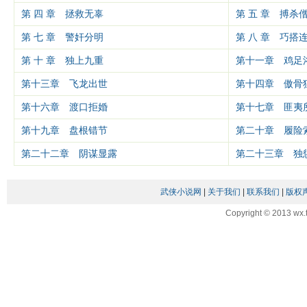
第 四 章 拯救无辜
第 五 章 搏杀
第 七 章 警奸分明
第 八 章 巧搭
第 十 章 独上九重
第十一章 鸡足
第十三章 飞龙出世
第十四章 傲骨
第十六章 渡口拒婚
第十七章 匪夷
第十九章 盘根错节
第二十章 履险
第二十二章 阴谋显露
第二十三章 独
武侠小说网
|
关于我们
|
联系我们
|
版权
Copyright © 2013 wx.