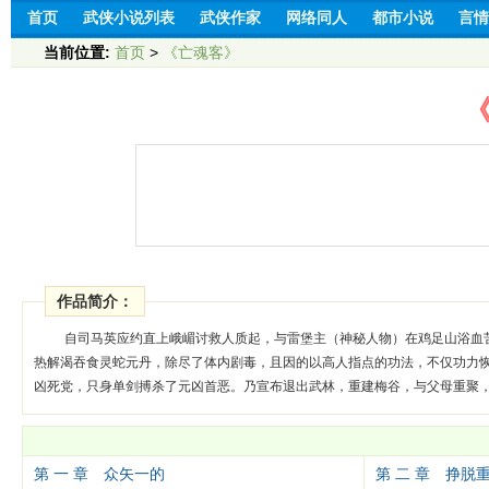
首页
武侠小说列表
武侠作家
网络同人
都市小说
言情
当前位置:
首页
>
《亡魂客》
作品简介：
自司马英应约直上峨嵋讨救人质起，与雷堡主（神秘人物）在鸡足山浴血
热解渴吞食灵蛇元丹，除尽了体内剧毒，且因的以高人指点的功法，不仅功力
凶死党，只身单剑搏杀了元凶首恶。乃宣布退出武林，重建梅谷，与父母重聚
第 一 章 众矢一的
第 二 章 挣脱