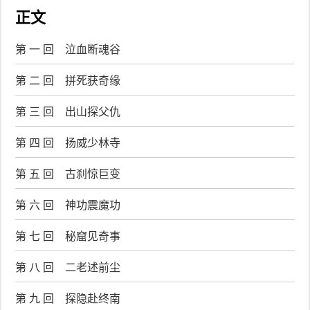
正文
第 一 回 泣血断魂谷
第 二 回 拼死获奇缘
第 三 回 出山探父仇
第 四 回 扬威少林寺
第 五 回 古刹惊巨变
第 六 回 神功震魔功
第 七 回 秘窟见奇事
第 八 回 二老述前尘
第 九 回 探隐赴终南