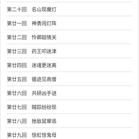
第二十回 名山现魔灯
第廿一回 神勇闯灯阵
第廿二回 怜卿蹈情关
第廿三回 药王叩迷津
第廿四回 迷魂更迷离
第廿五回 循迹见高僧
第廿六回 共研凶手谜
第廿七回 贼踪纷纷现
第廿八回 挫敌鼠窜逃
第廿九回 惊虹惊鬼母