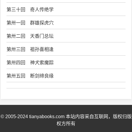
第三十回 奇人传绝学
第卅一回 群雄探虎穴
第卅二回 天香门总坛
第卅三回 祖孙喜相逢
第卅四回 神犬索魔踪
第卅五回 断剑缔良缘
© 2005-2024 tianyabooks.com 本站内容采自互联网，版权归版
权方所有