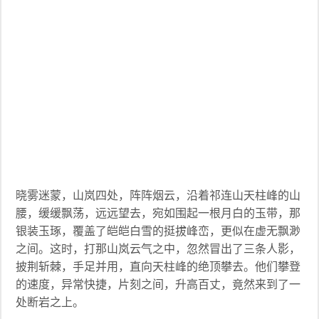
晓雾迷蒙，山岚四处，阵阵烟云，沿着祁连山天柱峰的山
腰，缓缓飘荡，远远望去，宛如围起一根月白的玉带，那
银装玉琢，覆盖了皑皑白雪的挺拔峰峦，更似在虚无飘渺
之间。这时，打那山岚云气之中，忽然冒出了三条人影，
披荆斩棘，手足并用，直向天柱峰的绝顶攀去。他们攀登
的速度，异常快捷，片刻之间，升高百丈，竟然来到了一
处断岩之上。