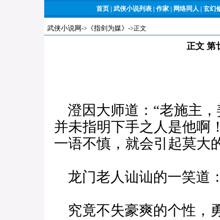
首页
|
武侠小说列表
|
作家
|
网络同人
|
玄幻
武侠小说网
->
《指剑为媒》
->正文
正文 第
澄因大师道：“老施主，
并未指明下手之人是他啊
一语不慎，就会引起莫大的
龙门老人讪讪的一笑道：
究竟不失豪爽的个性，勇