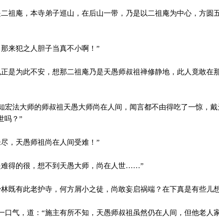
二祖庵，本寺弟子巡山，在后山一带，乃是以二祖庵为中心，方圆
那来犯之人胆子当真不小啊！”
正是为此不安，想那二祖庵乃是天愚师叔祖禅修静地，此人竟敢在
宏法大师的师叔祖天愚大师尚在人间，闻言都不由得吃了一惊，戴
世吗？”
尽，天愚师祖尚在人间受难！”
难得的很，想不到天愚大师，尚在人世……”
林既有此老护寺，何方屑小之徒，尚敢妄启祸端？在下真是有些儿想
口气，道：“施主有所不知，天愚师叔祖虽然仍在人间，但他老人