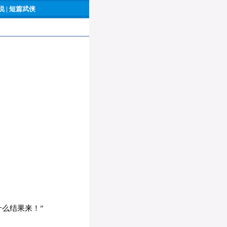
 |
短篇武侠
么结果来！”