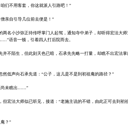
咱们不用客套，你这就派人引路吧！”
僧亲自引导几位前去便是！”
两名小沙弥正待传呼掌门人起驾，通知寺中弟子，却听得宏法大师
……”语音一顿，引着四人打后院而去。
并不陌生，但此刻天色已暗，石承先先略一打量，却瞧不出宏法掌
然低声向石承先道：“公子，这儿是不是到初祖庵的路径？”
尚未瞧出……”
但宏法大师似已听见，接道：“老施主说的不错，由此正可去到初
”
庵？”