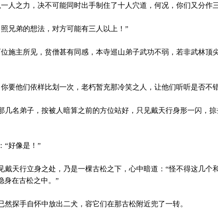
一人之力，决不可能同时出手制住了十人穴道，何况，你们又分作三
照兄弟的想法，对方可能有三人以上！”
位施主所见，贫僧甚有同感，本寺巡山弟子武功不弱，若非武林顶
你要他们依样比划一次，老朽暂充那冷笑之人，让他们听听是否不错
几名弟子，按被人暗算之前的方位站好，只见戴天行身形一闪，掠
“好像是！”
戴天行立身之处，乃是一棵古松之下，心中暗道：“怪不得这几个
隐身在古松之中。”
然探手自怀中放出二犬，容它们在那古松附近兜了一转。