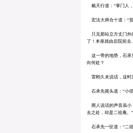
戴天行道：“掌门人，
宏法大师合十道：“贫
只见那站立方丈门外的
了！本座就由后院前去
这一带的地势，石承先
向何处？
雷刚久未说话，这时忽
石承先摇头道：“小侄
两人说话的声音虽小，
去之处，却是二祖庵。
石承先一怔道：“二祖