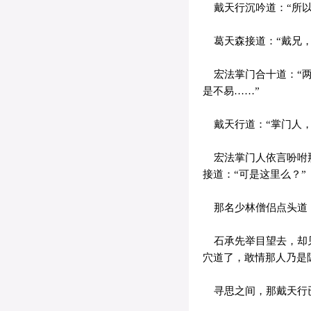
戴天行沉吟道：“所以
葛天森接道：“戴兄，
宏法掌门合十道：“两
是不易……”
戴天行道：“掌门人，
宏法掌门人依言吩咐那
接道：“可是这里么？”
那名少林僧侣点头道：
石承先举目望去，却见
穴道了，敢情那人乃是
寻思之间，那戴天行已