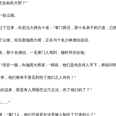
怎会如此大胆？”
一处山坡。
了过来，向宏法大师合十道：“掌门师兄，那十名弟子的穴道，已然
山坡，却见那伽因大师，正在与十名少林僧侣说话。
，那十名僧侣，一见掌门人驾到，顿时拜伏在地。
”语音一顿，向伽因大师道：“师叔，他们是伤在何人手下，师叔问明
有，他们根本不曾见到伤了他们之人何在！”
此说来，那是有人用隔空点穴之法，伤了他们的了？”
……”
：“掌门人，他们可就是在这里被人制住了穴道的么？”