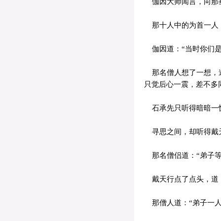
伽因大师闻言，向那垂
那十人中的为首一人，
伽因道：“当时你们是
那名僧人想了一想，道
只觉后心一震，差不多
石承先只听得暗暗一惊
寻思之间，却听得戴天
那名僧侣道：“弟子等
戴天行点了点头，道：
那僧人道：“弟子一人