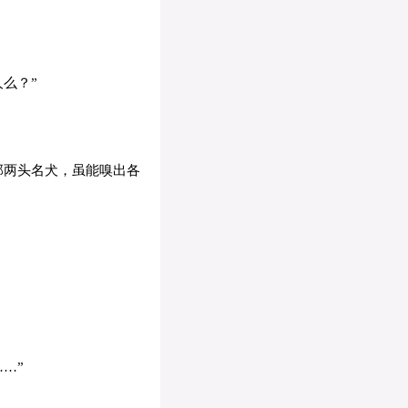
么？”
那两头名犬，虽能嗅出各
…”