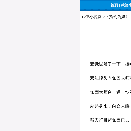
首页
|
武侠
武侠小说网
->
《指剑为媒》
宏觉迟疑了一下，接道
宏法掉头向伽因大师看
伽因大师合十道：“老
站起身来，向众人略一
戴天行目睹伽因已去，