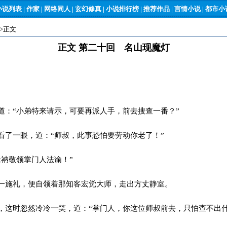
小说列表
|
作家
|
网络同人
|
玄幻修真
|
小说排行榜
|
推荐作品
|
言情小说
|
都市小说
->正文
正文 第二十回 名山现魔灯
：“小弟特来请示，可要再派人手，前去搜查一番？”
了一眼，道：“师叔，此事恐怕要劳动你老了！”
衲敬领掌门人法谕！”
施礼，便自领着那知客宏觉大师，走出方丈静室。
这时忽然冷冷一笑，道：“掌门人，你这位师叔前去，只怕查不出什