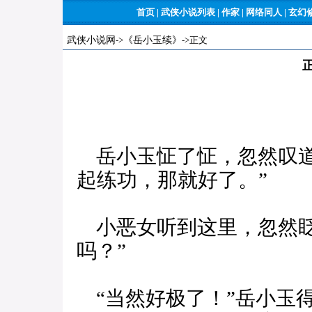
首页
|
武侠小说列表
|
作家
|
网络同人
|
玄幻
武侠小说网
->
《岳小玉续》
->正文
岳小玉怔了怔，忽然叹道
起练功，那就好了。”
小恶女听到这里，忽然眨
吗？”
“当然好极了！”岳小玉