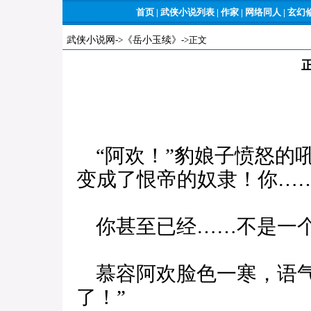
首页
|
武侠小说列表
|
作家
|
网络同人
|
玄幻
武侠小说网
->
《岳小玉续》
->正文
“阿欢！”豹娘子愤怒的
变成了恨帝的奴隶！你…
你甚至已经……不是一个
慕容阿欢脸色一寒，语气
了！”