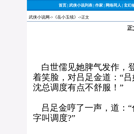
首页
|
武侠小说列表
|
作家
|
网络同人
|
玄幻
武侠小说网
->
《岳小玉续》
->正文
正
白世儒见她脾气发作，登
着笑脸，对吕足金道：“
沈总调度有点不舒服！”
吕足金哼了一声，道：“
字叫调度?”