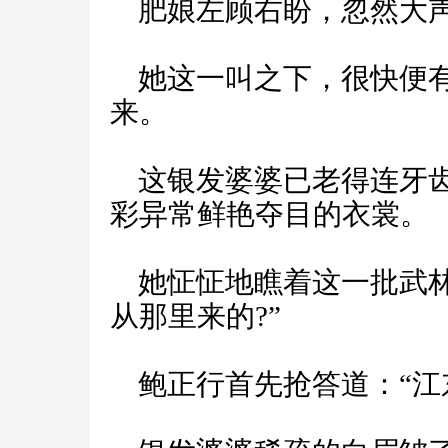
肥娘左顾右盼，忽然大声叫
她这一叫之下，很快便有
来。
这银发婆婆已老得连牙齿
彩异常鲜艳夺目的衣裳。
她怔怔地瞧着这一批武林
从那里来的?”
鲍正行首先抢答道：“江