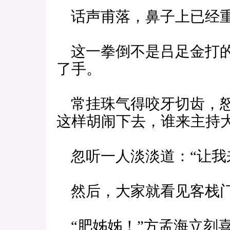
话声甫落，鼻子上已经重
这一拳倒不是吕足金打的
了手。
常挂珠气得咬牙切齿，怒
这样胡闹下去，谁来主持大
忽听一人淡淡道：“让我
然后，大家就看见客栈门
“肥姊姊！”方孟海立刻