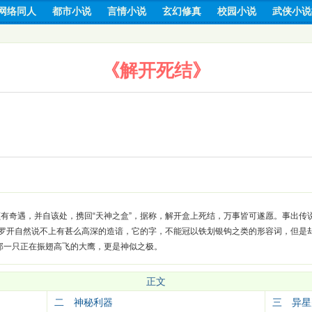
网络同人
都市小说
言情小说
玄幻修真
校园小说
武侠小说
《解开死结》
颇有奇遇，并自该处，携回“天神之盒”，据称，解开盒上死结，万事皆可遂愿。事出传
，罗开自然说不上有甚么高深的造谙，它的字，不能冠以铁划银钩之类的形容词，但是
那一只正在振翅高飞的大鹰，更是神似之极。
正文
二 神秘利器
三 异星