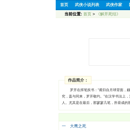
首页
武侠小说列表
武侠作家
当前位置:
首页
>
《解开死结》
作品简介：
罗开在挥笔疾书：“甫归自月球背面，
究，盖与同来，罗开敬约。”在汉学书法上
人。尤其是在最后，那寥寥几笔，所昼成的
一 大鹰之死