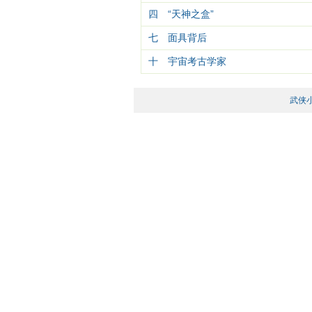
四 “天神之盒”
七 面具背后
十 宇宙考古学家
武侠