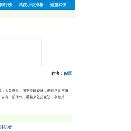
排行榜
武侠小说推荐
短篇武侠
作者：
倪匡
说，大是怪异，阁下专解疑难，若有意参与研
却自有一股体气，看起来苍茫豪迈，字如其
拜访者