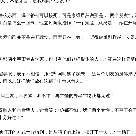
人，不是东西，是我约两个朋友！”
么东西，温宝裕都可以接受，可是康维居然说那是．“两个朋友”，
明白是怎么一回事。他立时向康维作了一个鬼脸，意思是：“你在开玩
示自己并不是在开玩笑。而罗开在一旁，一听得康维那样说，立即
那两个宇宙考古学家，也只有他们这样形体的人，才能在这样扁薄
弄眼，表示不相信。康维却呵呵笑了起来：“这两个朋友的身体形
，所以只好把他们放在这箱子中带来带去。”
星朋友，不要紧，我不怕，再古怪的外星生物我都见过！”
歌人和雷雪望夫，雷雪笑：“你都不怕，我们两个女性，不至于会
十分好过！”
打开的方式十分特别，是从箱子的上端，揭开了一边，才一杨开，