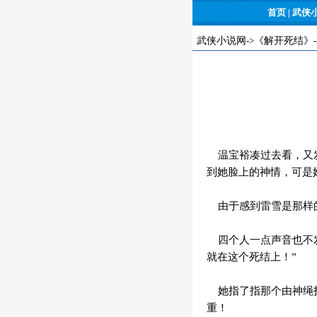
首页
|
武侠
武侠小说网
->
《解开死结》
温宝裕凑过去看，又发
到她脸上的神情，可是
由于感到雷雪是那样的
四个人一点声音也不发
就在这个死结上！”
她指了指那个由神绳打
重！