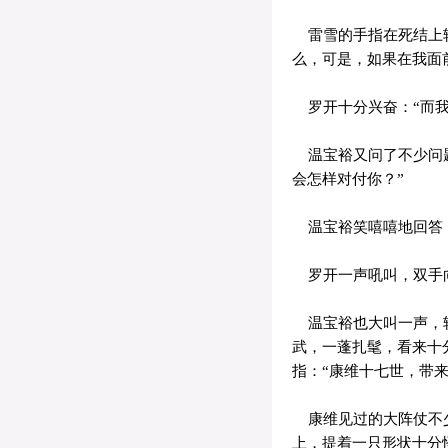
雷雪的手指在死结上轻
么，可是，如果在我面
罗开十分兴奋：“而我
温宝裕又问了不少问题
会怎样对付你？”
温宝裕笑嘻嘻地回答：
罗开一声吼叫，双手
温宝裕也大叫一声，转
武，一蓬扎髦，看来十
指：“康维十七世，带
康维见过的大阵仗不少
上，提着一只形状十分