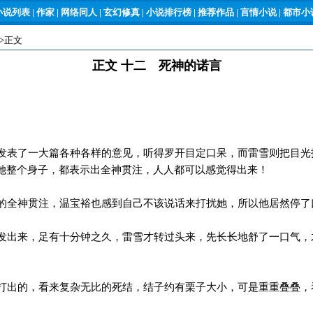
小说列表
|
作家
|
网络同人
|
玄幻修真
|
小说排行榜
|
推荐作品
|
言情小说
|
都市小说
->正文
正文 十二 死神的诺言
表了一大篇各种各样的意见，听得罗开目定口呆，而雷雪则把目光
她整个身子，都表示出全神贯注，人人都可以感觉得出来！
全神贯注，温宝裕也感到自己不该说话来打扰她，所以他居然停了
出来，足有十分钟之久，雷雪才转过头来，先长长地舒了一口气，
出的，看来复杂无比的死结，结子约有栗子大小，可是重重叠叠，