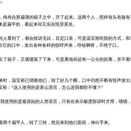
”
冉冉自那扁薄的箱子之中，升了起来。这两个人，照样有头有脸有
体是扁平的，看起来却又实在怪异莫名。
人看到了，都会惊讶无比，目定口呆，可是温宝裕吃惊的方式，和
在它的口中，发出各种各样的惊呼声来，哼哈啊呀，不绝于口。
了箱子，又缓缓落了下来，可是离地却还有一公分的距离，并不着
时，温宝裕已绕着他们，转了好几个圈，口中仍然不断有怪声发出
宝裕：“这人使用的是甚么语言，怎么连我都听不懂？”
“我使用的是最原始的人类语言，只有在表示极度惊讶时才用，啧啧
”
两个扁平人，转了三转，然后来到他们面前，伸出手来。