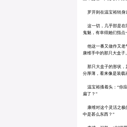
罗开则在温宝裕转身逃
这一切，几乎部是在同
鬼魅，有幸得她们指点
他这一番又做作又老气
康维手中的那只大盒子
那只大盒子的形状，其
分厚薄，看来像是装载
温宝裕搔着头：“你应
扁了？”
康维对这个灵活之极的
中是甚么东西？”