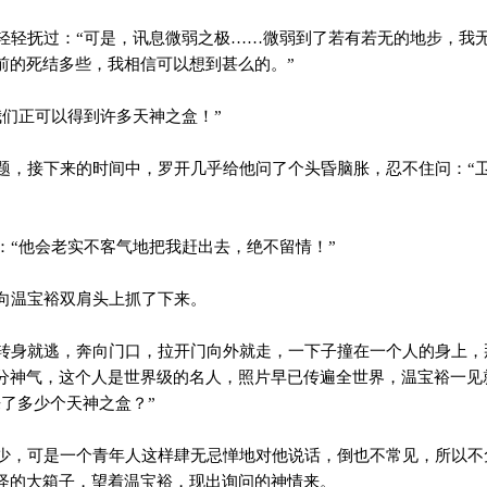
轻抚过：“可是，讯息微弱之极……微弱到了若有若无的地步，我
前的死结多些，我相信可以想到甚么的。”
们正可以得到许多天神之盒！”
，接下来的时间中，罗开几乎给他问了个头昏脑胀，忍不住问：“
“他会老实不客气地把我赶出去，绝不留情！”
向温宝裕双肩头上抓了下来。
身就逃，奔向门口，拉开门向外就走，一下子撞在一个人的身上，
分神气，这个人是世界级的名人，照片早已传遍全世界，温宝裕一见
来了多少个天神之盒？”
，可是一个青年人这样肆无忌惮地对他说话，倒也不常见，所以不
怪的大箱子，望着温宝裕，现出询问的神情来。