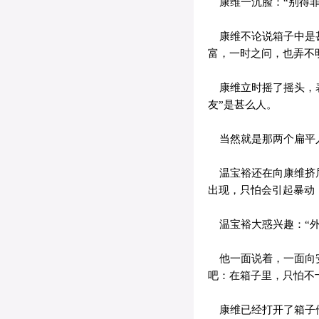
康维一沉脸：“别得罪
康维不论说箱子中是甚
富，一时之问，也弄不
康维立时摇了摇头，表
友”是甚么人。
当然就是那两个扁平人
温宝裕还在向康维挤眉
出现，只怕会引起暴动
温宝裕大惑兴趣：“外
他一面说着，一面向安
吧：在箱子里，只怕不
康维已经打开了箱子他