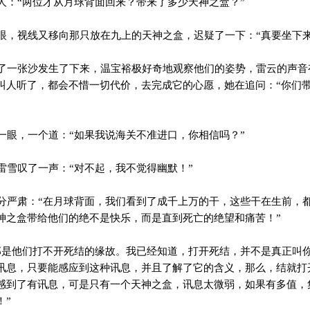
：“两位才从月球背面回来？带来了多少天神之盒？”
，视线又移向那只放在九上的天神之盒，迟疑了一下：“真要坐下来
一张沙发生了下来，温宝裕极好奇地观察他们的姿势，雷云的声音
叫人听了，都会不惜一切代价，去完成它的心愿，她在追问：“你们
眼，一个道：“如果我说海关不准进口，你相信吗？”
雪叹了一声：“对不起，我不觉得幽默！”
严肃：“在月球背面，我们看到了成千上万的干，这些干在生前，
神之盒带给他们的绝不是快乐，而是直到死亡的绝望和痛苦！”
是他们打不开死结的缘故。我已经知道，打开死结，并不是真正叫
讯息，只要能感应到这种讯息，并且了解了它的含义，那么，结就打
感到了有讯息，可是只有一个天神之盒，讯息太微弱，如果有多值，
！”