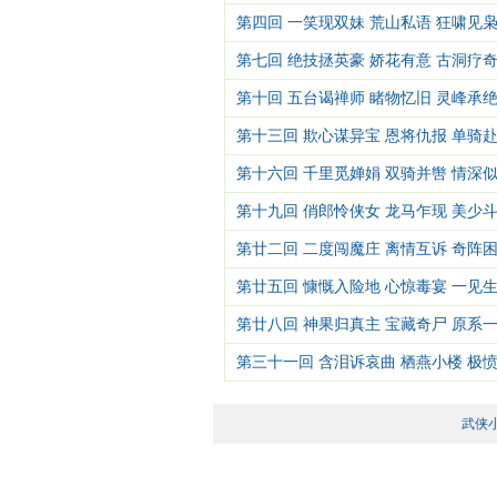
童
第四回 一笑现双妹 荒山私语 狂啸见枭
能
第七回 绝技拯英豪 娇花有意 古洞疗奇
青
第十回 五台谒禅师 睹物忆旧 灵峰承绝
人
第十三回 欺心谋异宝 恩将仇报 单骑赴
双妹
第十六回 千里觅婵娟 双骑并辔 情深似
及乌
第十九回 俏郎怜侠女 龙马乍现 美少斗
林梢
第廿二回 二度闯魔庄 离情互诉 奇阵困
惊魂
第廿五回 慷慨入险地 心惊毒宴 一见生
伤离
第廿八回 神果归真主 宝藏奇尸 原系一
丑妇
第三十一回 含泪诉哀曲 栖燕小楼 极愤
祖神坛
武侠