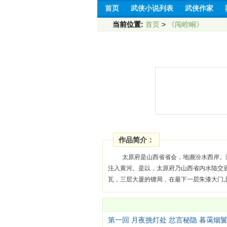
首页
武侠小说列表
武侠作家
当前位置:
首页
>
《闯崆峒》
作品简介：
太原府是山西省省会，地濒汾水西岸。
注入黄河。是以，太原府乃山西省内水陆交
瓦，三层大厦的镖局，在最下一层朱漆大门上
第一回 月夜挑灯处 忿言秘隐 暮霭烟鬟