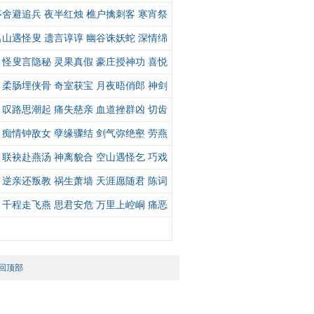
茅舍避追兵 夜半红烛 樵户擒刺客 寒宵祭
名山遇怪叟 遗言谆谆 幽谷诛妖蛇 深情绵
 怪叟言隐秘 灵果真假 豪庄授神功 喜悦
 柔肠埋侠骨 奇室获宝 月夜晤俏郎 神剑
 叹路思潮起 痛失慈亲 血道挫群凶 切齿
 痴情钟敌女 孽缘骤结 剑气弥绝壑 劳燕
 联袂赴燕汤 神离貌合 空山遇怪乞 巧戏
 逆亲还叛教 祸生萧墙 天涯愿随君 陈词
 千程走飞燕 思君安危 万里上崆峒 痛恶
回顶部