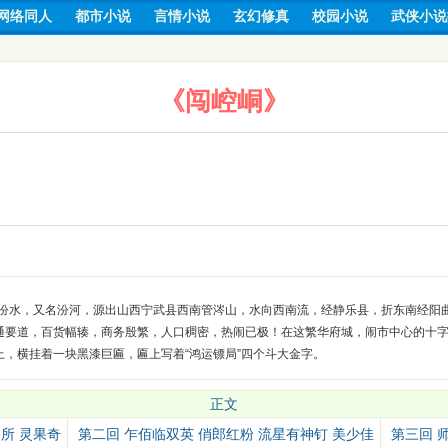
网络同人
都市小说
言情小说
玄幻修真
校园小说
武侠小说
《闯崆峒》
汾水，又名汾河，源出山西宁武县西南管涔山，水向西南流，经静乐县，折东南经阳
通要道，百货幅辏，商务殷繁，人口稠密，热闹已极！在这繁华府城，闹市中心的十
，横挂着一块黑漆巨匾，匾上写着“鸿运镖局”四个斗大金字。
正文
所 灵果奇
第二回 乍佰临双英 俏郎红粉 流星有神钉 美少佳
第三回 