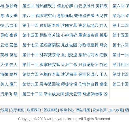
人
君
雄 旅邸奇
第五回 晓风催残月 倩女心醉 白云撩淡日 美妇衷
第六回 
情
主
毒 淑女垂
第八回 鹤唳震空山 毒蟒逢劫 蛇怪逞神威 天龙技
第九回 
穷
绵
技 心念玉
第十一回 仗剑追奇兽 误闯古墓 失足坠地穴 佳人
第十二回
来迟
俏郎
灵峰 夜遇
第十四回 惆怅杳芳踪 心神俱碎 重逢谈奇遇 烛影
第十五回
摇红
逞威
云烟 爱屋
第十七回 匿怨蓄阴谋 兄妹被困 涉险报噩耗 母女
第十八回
惊魂
匡恶
英雄 笑起
第廿十回 林深焚亲骨 血泪交流 旅邸话前因 怨恨
第廿一回
填胸
分飞
大侠 佳人
第廿三回 孤掌难实鸣 天涯亡命 只影感苍茫 谷还
第廿四回
真
双蛇
情愁 暗然
第廿六回 冰蟾疗奇毒 述诉前事 窥宝起谋心 玉人
第廿七回
胆寒
凄惋
美人 魔门
第廿九回 灵寺遭回禄 师徒含恨 伤情焚白骨 幽室
第三十回
埋身
邪凶
刃亲仇 祭
第三十二回 幸未成大雨 漫天云翳 奇迹保崆峒 凶
枭伏诛
小说网
|
关于我们
|
联系我们
|
版权声明
|
帮助中心
|
网站地图
|
设为首页
|
加入收藏
|
返
Copyright © 2013 wx.tianyabooks.com All Rights Reserved.