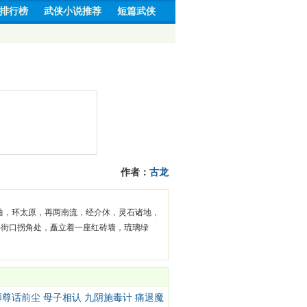
排行榜
武侠小说推荐
短篇武侠
作者：
古龙
曲，环太原，再两南流，经介休，灵石诸地，
字街口拐角处，矗立着一座红砖墙，琉璃绿
师尊话前尘 母子相认 九阴施毒计 痛退魔