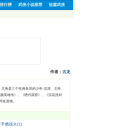
排行榜
武侠小说推荐
短篇武侠
作者：
古龙
主角是三个性格各异的少年-沈浪、王怜
大旗英雄传》、《绝代双骄》、《浣花洗剑
同名游戏。
手燃战火(1)