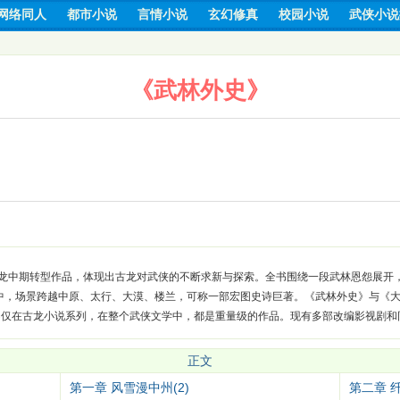
网络同人
都市小说
言情小说
玄幻修真
校园小说
武侠小说
《武林外史》
龙中期转型作品，体现出古龙对武侠的不断求新与探索。全书围绕一段武林恩怨展开，
中，场景跨越中原、太行、大漠、楼兰，可称一部宏图史诗巨著。《武林外史》与《
不仅在古龙小说系列，在整个武侠文学中，都是重量级的作品。现有多部改编影视剧和
正文
第一章 风雪漫中州(2)
第二章 纤