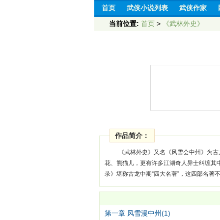
首页
武侠小说列表
武侠作家
当前位置:
首页
>
《武林外史》
作品简介：
《武林外史》又名《风雪会中州》为古
花、熊猫儿，更有许多江湖奇人异士纠缠其
录》堪称古龙中期“四大名著”，这四部名著
第一章 风雪漫中州(1)