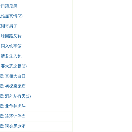
冷日窥鬼舞
难显真情(2)
江湖奇男子
 峰回路又转
 同入铁牢笼
 请君先入瓮
罪大恶之极(2)
章 真相大白日
章 初探魔鬼窟
章 洞外别有天(2)
章 龙争并虎斗
章 连环计停当
章 误会尽冰消