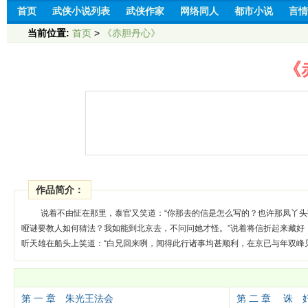
首页
武侠小说列表
武侠作家
网络同人
都市小说
言情
当前位置:
首页
>
《赤胆丹心》
《
作品简介：
说着不由怔在那里，泰官又笑道：“你那去的信是怎么写的？也许那凤丫头
哑谜要教人如何猜法？我如能到北京去，不问问她才怪。”说着将信折起来藏好
听天雄在船头上笑道：“白兄回来咧，闻得此行诸事均甚顺利，在京已与年双峰
第 一 章 朱光王法会
第 二 章 诛 