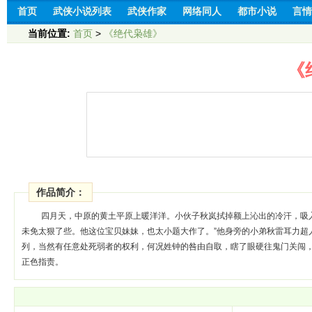
首页
武侠小说列表
武侠作家
网络同人
都市小说
言情
当前位置:
首页
>
《绝代枭雄》
《
作品简介：
四月天，中原的黄土平原上暖洋洋。小伙子秋岚拭掉额上沁出的冷汗，吸
未免太狠了些。他这位宝贝妹妹，也太小题大作了。”他身旁的小弟秋雷耳力超
列，当然有任意处死弱者的权利，何况姓钟的咎由自取，瞎了眼硬往鬼门关闯，
正色指责。