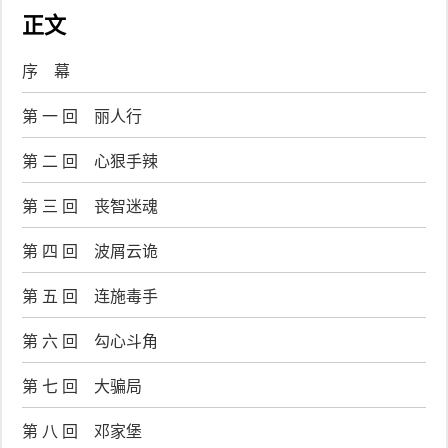
正文
序 幕
第 一 回 丽人行
第 二 回 心狠手辣
第 三 回 丧智迷魂
第 四 回 波屑云诡
第 五 回 连施毒手
第 六 回 勾心斗角
第 七 回 大骗局
第 八 回 邓家堡