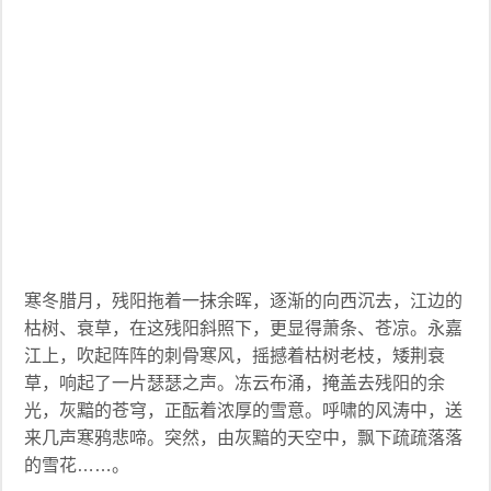
寒冬腊月，残阳拖着一抹余晖，逐渐的向西沉去，江边的
枯树、衰草，在这残阳斜照下，更显得萧条、苍凉。永嘉
江上，吹起阵阵的刺骨寒风，摇撼着枯树老枝，矮荆衰
草，响起了一片瑟瑟之声。冻云布涌，掩盖去残阳的余
光，灰黯的苍穹，正酝着浓厚的雪意。呼啸的风涛中，送
来几声寒鸦悲啼。突然，由灰黯的天空中，飘下疏疏落落
的雪花……。