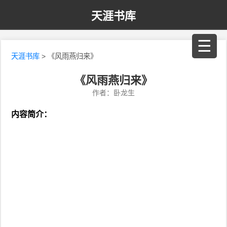
天涯书库
☰
天涯书库
> 《风雨燕归来》
《风雨燕归来》
作者：卧龙生
内容简介：