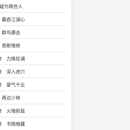
 疑为两世人
 霸吞江湖心
 群鸟袭击
 恩断情绝
章 力挽狂澜
章 深入虎穴
章 豪气干云
 再访少林
章 火墙拒敌
章 书简暗藏