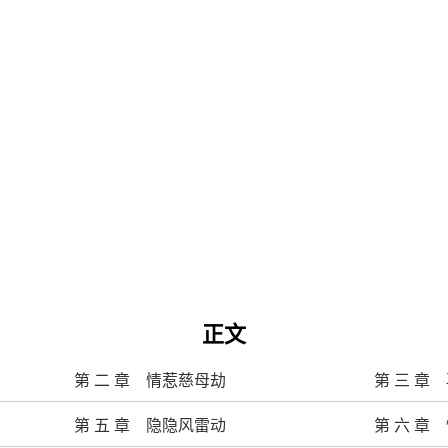
正文
第 二 章 情惹慈母劫
第 三 章
第 五 章 隐隐风雷动
第 六 章