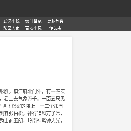
武侠小说
豪门世家
更多分类
架空历史
官场小说
作品集
形胜。镇江府北门外，有一座宏
，看上去气象万千。一面五尺见
金匾下密密的排上一十二个加有
剑容张伯松，神行追风万子常，
秀士商玉朗，岭南神鹫钟大光，