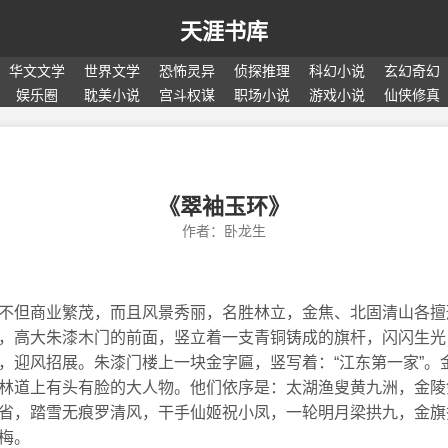
天涯书库
华文文学
世界文学
恐怖灵异
侦探推理
科幻小说
玄幻奇幻
娱乐圈
耽美小说
宫斗权谋
职场小说
游戏小说
仙侠修真
《翠袖玉环》
作者：卧龙生
不但商业繁茂，而且风景秀丽，名胜林立，金焦、北固清山各擅
，高大朱漆木门的前面，竖立着一支青铜铸成的旗杆，闪闪生光
，迎风招展。朱漆门楼上一块金字匾，竖写着：“江东第一家”。
林道上有头有脸的大人物。他们依序是：太湖渔叟黄九洲，金陵
省，踏雪无痕罗清风，干手仙姬祝小凤，一轮明月梁拱九，金旗
梅。