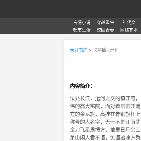
言情小说
穿越重生
年代文
都市生活
校园青春
网络完本
天涯书库
> 《翠袖玉环》
内容简介：
位处长江，运河之交的镇江府，
伟的高大宅院，面对着滔滔江流
方的金龙旗，高挂在青铜旗杆上
称号的人名字，无一不是江南武
金刀飞星周振方，袖里日月余三
茅山闲人君不语，笑语追魂方秀