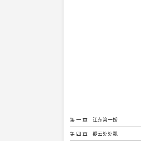
第 一 章 江东第一娇
第 四 章 疑云处处飘