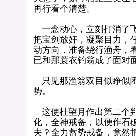
再行看个清楚。
一念动心，立刻打消了飞
把宝剑放奸，凝聚目力，
动方向，准备绕行渔舟，
已和那蓑衣钓翁成了面对
只见那渔翁双目似睁似闭
势。
这使杜望月作出第二个判
化，全神戒备，以便作石
夫？全力蓄势戒备，竟然