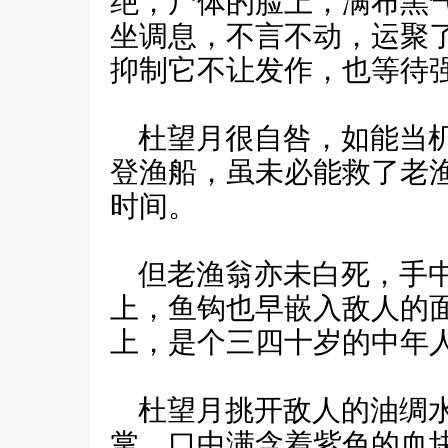
绝，尸体的脸上，满布黑
坐调息，不言不动，运聚
抑制它不让发作，也等待
杜望月很自咎，如能当机
登渔船，虽未必能救了老
时间。
但老渔翁亦未白死，手中
上，鱼钩也早嵌入敌人的
上，是个三四十岁的中年
杜望月挑开敌人的油绸水
掌，口中满含着紫色的血