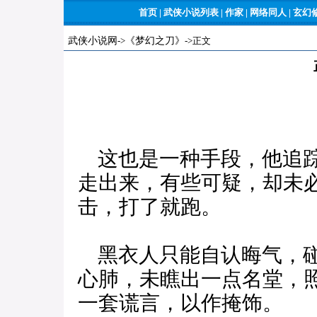
首页
|
武侠小说列表
|
作家
|
网络同人
|
玄幻
武侠小说网
->
《梦幻之刀》
->正文
这也是一种手段，他追踪
走出来，有些可疑，却未
击，打了就跑。
黑衣人只能自认晦气，碰
心肺，未瞧出一点名堂，
一套谎言，以作掩饰。