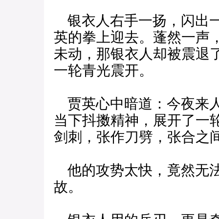
银衣人右手一扬，闪出一
英的拳上迎去。蓬然一声
未动，那银衣人却被震退
一轮青光震开。
贾英心中暗道：今夜来人
当下抖擞精神，展开了一
剑刺，张作刀劈，张合之
他的攻势太快，竟然无法
故。