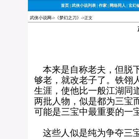
首页
|
武侠小说列表
|
作家
|
网络同人
|
玄幻
武侠小说网
->
《梦幻之刀》
->正文
本来是自称老夫，但脱下
够老，就改老子了。铁翎
生涯，使他比一般江湖同
两批人物，似是都为三宝
可能是三宝中最重要的一
这些人似是纯为争夺三宝