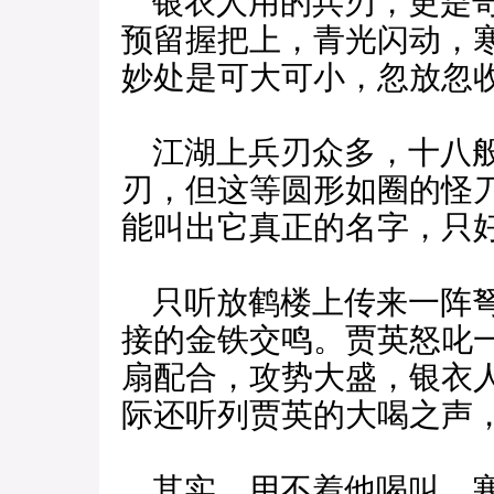
银衣人用的兵刃，更是奇
预留握把上，青光闪动，
妙处是可大可小，忽放忽
江湖上兵刃众多，十八般
刃，但这等圆形如圈的怪
能叫出它真正的名字，只
只听放鹤楼上传来一阵弩
接的金铁交鸣。贾英怒叱
扇配合，攻势大盛，银衣
际还听列贾英的大喝之声，
其实，用不着他喝叫，寒