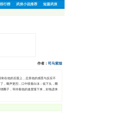
排行榜
武侠小说推荐
短篇武侠
作者：
司马紫烟
却刺在他的后股上，总算他的感受与反应不
怒了，嘶声更烈，口中喷着白沫；低下头，圈
着绕圈子，等待着他的速度慢下来，好拖进来