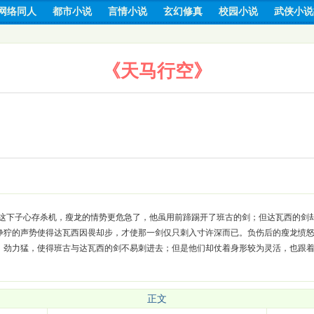
网络同人
都市小说
言情小说
玄幻修真
校园小说
武侠小说
《天马行空》
这下子心存杀机，瘦龙的情势更危急了，他虽用前蹄踢开了班古的剑；但达瓦西的剑
狰狞的声势使得达瓦西因畏却步，才使那一剑仅只刺入寸许深而已。负伤后的瘦龙愤
，劲力猛，使得班古与达瓦西的剑不易刺进去；但是他们却仗着身形较为灵活，也跟
正文