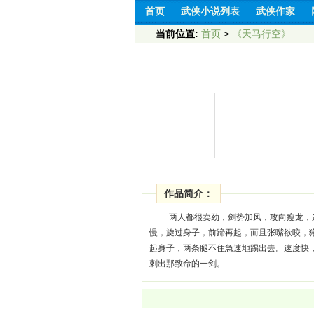
首页
武侠小说列表
武侠作家
当前位置:
首页
>
《天马行空》
作品简介：
两人都很卖劲，剑势加风，攻向瘦龙，
慢，旋过身子，前蹄再起，而且张嘴欲咬，
起身子，两条腿不住急速地踢出去。速度快
刺出那致命的一剑。