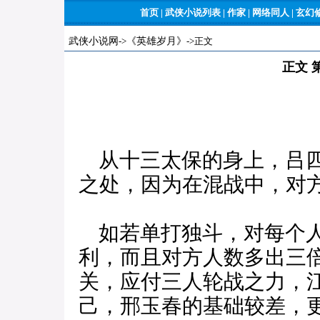
首页
|
武侠小说列表
|
作家
|
网络同人
|
玄幻
武侠小说网
->
《英雄岁月》
->正文
正文 
从十三太保的身上，吕四
之处，因为在混战中，对
如若单打独斗，对每个人
利，而且对方人数多出三
关，应付三人轮战之力，
己，邢玉春的基础较差，