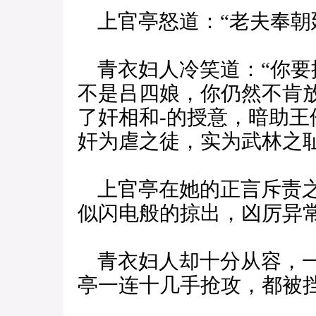
上官亭怒道：“老夫奉朝
青衣妇人冷笑道：“你要
不是吕四娘，你仍然不肯
了奸相和-的授意，暗助
奸为虐之徒，实为武林之耻
上官亭在她的正言斥责之
似闪电般的掠出，凶厉异
青衣妇人却十分从容，一
亭一连十几手抢攻，都被