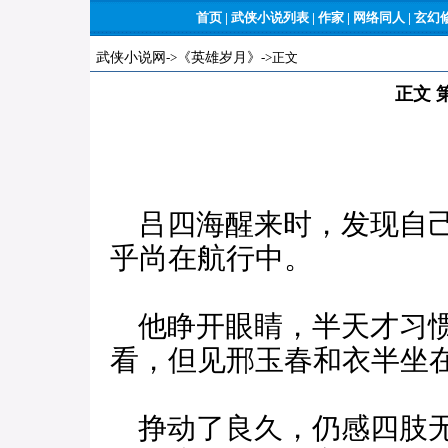
首页
|
武侠小说列表
|
作家
|
网络同人
|
玄幻
武侠小说网
->
《英雄岁月》
->正文
正文 
吕四海醒来时，发现自己
乎尚在航行中。
他睁开眼睛，半天才习惯
看，但见邢玉春和衣半坐
挣动了良久，仍感四肢无