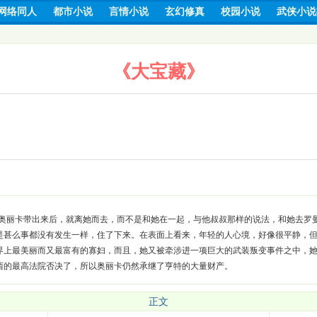
网络同人
都市小说
言情小说
玄幻修真
校园小说
武侠小说
《大宝藏》
奥丽卡带出来后，就离她而去，而不是和她在一起，与他叔叔那样的说法，和她去罗
是甚么事都没有发生一样，住了下来。在表面上看来，年轻的人心境，好像很平静，
界上最美丽而又最富有的寡妇，而且，她又被牵涉进一项巨大的武装叛变事件之中，
西的最高法院否决了，所以奥丽卡仍然承继了亨特的大量财产。
正文