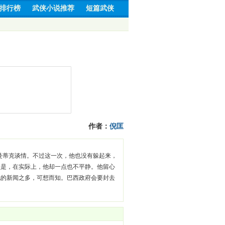
排行榜
武侠小说推荐
短篇武侠
作者：
倪匡
曼蒂克谈情。不过这一次，他也没有躲起来，
但是，在实际上，他却一点也不平静。他留心
她的新闻之多，可想而知。巴西政府会要封去