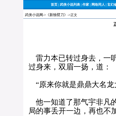
首页
|
武侠小说列表
|
作家
|
网络同人
|
玄幻
武侠小说网
->
《新独臂刀》
->正文
雷力本已转过身去，一听
过身来，双眉一扬，道：
“原来你就是鼎鼎大名龙
他一知道了那气宇非凡的
局的事丢开一边，再也不