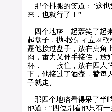
那个抖腿的笑道：“这也
来，也就行了！”
四个地痞一起轰笑了起来
起盘子，抛-松先ィ立剩砍
矗他接过盘子，放在桌角
肉，雷力又伸手接住，放
杯，一一接住，放在四人
下，他接过了酒壶，替每
子就走。
那四个地痞看得呆了半晌
他道：“四位别看他只有一