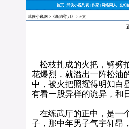
首页
|
武侠小说列表
|
作家
|
网络同人
|
玄幻
武侠小说网
->
《新独臂刀》
->正文
松枝扎成的火把，劈劈拍
花爆烈，就溢出一阵松油
中，被火把照耀得明知白
有看一股异样的诡异，和
在练武厅的正中，是一个
子，那中年男子气宇轩昂