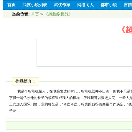
首页
武侠小说列表
武侠作家
网络同人
都市小说
言情
当前位置:
首页
>
《超脑终极战》
《
作品简介：
我是个智能机械人，在电脑发达的时代，智能机器并不出奇，但我不只是机
亨博士是仿照他的长子的模样造成我人的模样、所以我可以混迹人间，一般人
正式加入国际刑警，我的答复是：“考虑考虑，得先跟我爸爸商量再作决定。”
子灰。