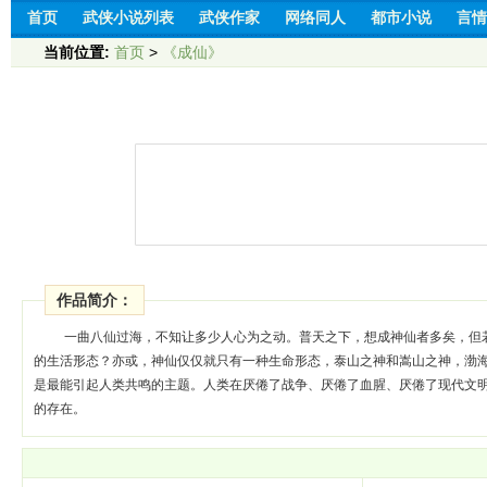
首页
武侠小说列表
武侠作家
网络同人
都市小说
言情
当前位置:
首页
>
《成仙》
作品简介：
一曲八仙过海，不知让多少人心为之动。普天之下，想成神仙者多矣，但
的生活形态？亦或，神仙仅仅就只有一种生命形态，泰山之神和嵩山之神，渤
是最能引起人类共鸣的主题。人类在厌倦了战争、厌倦了血腥、厌倦了现代文
的存在。