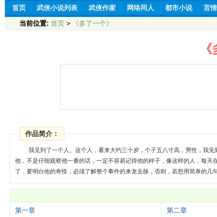
首页
武侠小说列表
武侠作家
网络同人
都市小说
言情
当前位置:
首页
>
《多了一个》
《
作品简介：
我见到了一个人。这个人，看来大约三十岁，个子五八寸高，男性，我见
他，不是仔细观察他一番的话，一定不容易记得他的样子，像这样的人，每天
了．要明白他的奇怪，必须了解整个事件的来龙去脉，否则，若想用简单的几
第一章
第二章