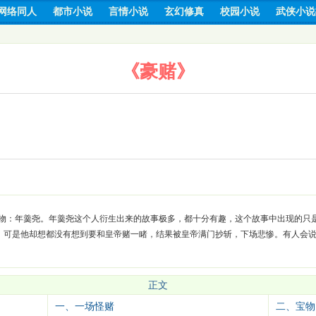
网络同人
都市小说
言情小说
玄幻修真
校园小说
武侠小说
《豪赌》
物：年羹尧。年羹尧这个人衍生出来的故事极多，都十分有趣，这个故事中出现的只
，可是他却想都没有想到要和皇帝赌一睹，结果被皇帝满门抄斩，下场悲惨。有人会
正文
一、一场怪赌
二、宝物