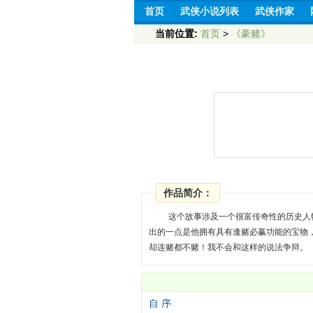
首页
武侠小说列表
武侠作家
当前位置:
首页
>
《豪赌》
作品简介：
这个故事涉及一个很富传奇性的历史人
出的一点是他拥有具有逢赌必赢功能的宝物
却连赌都不赌！我不会和这样的说法争辩。
自 序