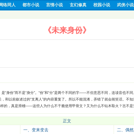
网络同人
都市小说
言情小说
玄幻修真
校园小说
武侠小说
《未来身份》
是“身份”而不是“身分”。“份”和“分”是两个不同的字——不但意思不同，连读音也不同
，和以前叙述过的“支离人”的内容重复了。所以不能混淆，弄错了就会闹笑话。不知
就是那样的，真是滑稽——这些人为什么不干脆使用甲骨文？又为什么不钻木取火？岂不
正文
一、变来变去
二、偶然