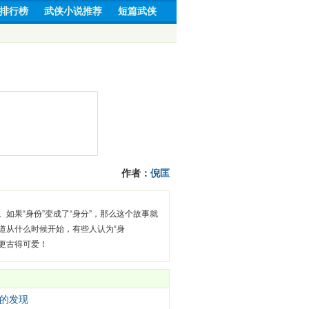
排行榜
武侠小说推荐
短篇武侠
作者：
倪匡
。如果“身份”变成了“身分”，那么这个故事就
道从什么时候开始，有些人认为“身
是更古得可爱！
的发现