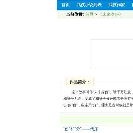
首页
武侠小说列表
武侠作家
当前位置:
首页
>
《未来身份》
作品简介：
这个故事叫作“未来身份”。请千万注意，
和身份无关，变成了和身子分开或者分离有关
份”的“份”，应该用“分”，理由是古时候
“份”和“分”——代序