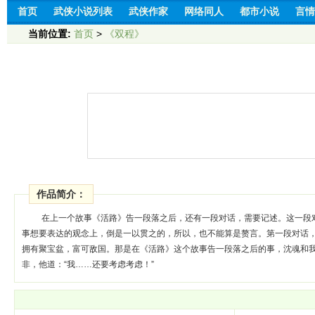
首页
武侠小说列表
武侠作家
网络同人
都市小说
言情
当前位置:
首页
>
《双程》
作品简介：
在上一个故事《活路》告一段落之后，还有一段对话，需要记述。这一段
事想要表达的观念上，倒是一以贯之的，所以，也不能算是赘言。第一段对话
拥有聚宝盆，富可敌国。那是在《活路》这个故事告一段落之后的事，沈魂和我
非，他道：“我……还要考虑考虑！”