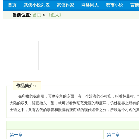
首页
武侠小说列表
武侠作家
网络同人
都市小说
言情
当前位置:
首页
>
《鱼人》
作品简介：
在印度的极南端，哥摩令角的东面，有一个沿海的小村庄，叫着林曼村。“
大陆的尽头，随便抬头一望，就可以看到茫茫无涯的印度洋，仿佛世界上所有
土语之中，又有古代的读音和慢慢转变而成的现代读音之分，所以这个村名的
第一章
第二章