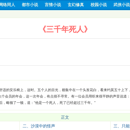
网络同人
都市小说
言情小说
玄幻修真
校园小说
武侠小说
《三千年死人》
舒适的安乐椅上，这时。五个人的目光，都集中在一个头发花白，看来约莫五十上下
六个会员的年会，这一次年会，有点很不寻常。有一位会员用听来很平静的声音说道：
后，略顿了一顿，道：“他是一个死人，死了已经超过三千年。”
正文
二、沙漠中的怪声
三、只能