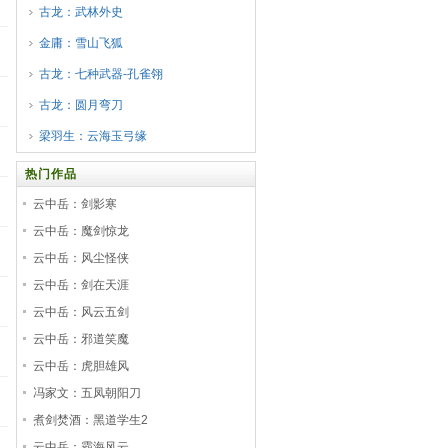
古龙：武林外史
金庸：雪山飞狐
古龙：七种武器-孔雀翎
古龙：圆月弯刀
梁羽生：云海玉弓缘
热门作品
云中岳：剑影寒
云中岳：魔剑惊龙
云中岳：风尘怪侠
云中岳：剑在天涯
云中岳：风云五剑
云中岳：邪道笑魔
云中岳：虎胆雄风
冯家文：五凤朝阳刀
煮剑焚酒：黑道学生2
云中岳：霸海风云