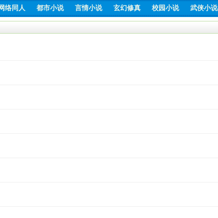
网络同人
都市小说
言情小说
玄幻修真
校园小说
武侠小说