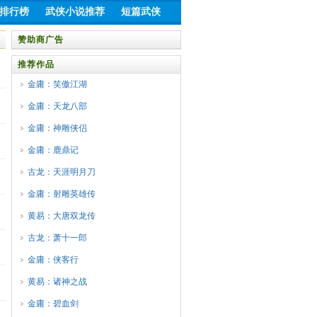
排行榜
武侠小说推荐
短篇武侠
赞助商广告
推荐作品
金庸：笑傲江湖
金庸：天龙八部
金庸：神雕侠侣
金庸：鹿鼎记
古龙：天涯明月刀
金庸：射雕英雄传
黄易：大唐双龙传
古龙：萧十一郎
金庸：侠客行
黄易：诸神之战
金庸：碧血剑