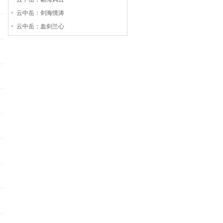
云中岳：剑海情涛
云中岳：血剑兰心