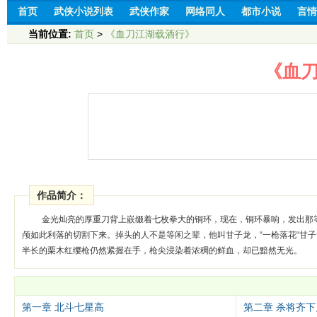
首页
武侠小说列表
武侠作家
网络同人
都市小说
言情
当前位置:
首页
>
《血刀江湖载酒行》
《血
作品简介：
金光灿亮的厚重刀背上嵌缀着七枚拳大的铜环，现在，铜环暴响，发出那
颅如此利落的切割下来。掉头的人不是等闲之辈，他叫甘子龙，“一枪落花“甘子
半长的栗木红缨枪仍然紧握在手，枪尖浸染着浓稠的鲜血，却已黯然无光。
第一章 北斗七星高
第二章 杀将齐下