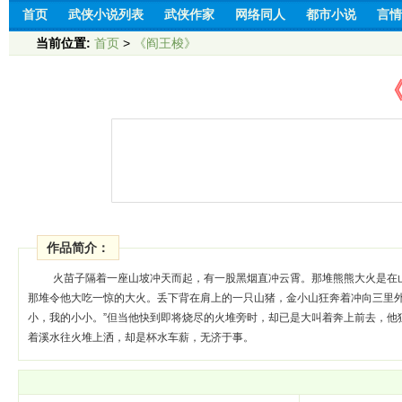
首页
武侠小说列表
武侠作家
网络同人
都市小说
言情
当前位置:
首页
>
《阎王梭》
作品简介：
火苗子隔着一座山坡冲天而起，有一股黑烟直冲云霄。那堆熊熊大火是在
那堆令他大吃一惊的大火。丢下背在肩上的一只山猪，金小山狂奔着冲向三里外
小，我的小小。”但当他快到即将烧尽的火堆旁时，却已是大叫着奔上前去，他
着溪水往火堆上洒，却是杯水车薪，无济于事。