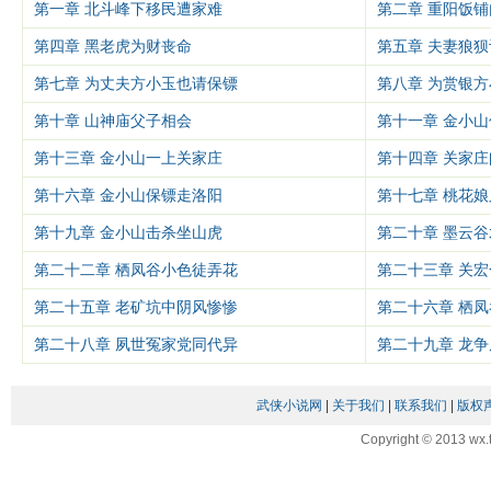
第一章 北斗峰下移民遭家难
第二章 重阳饭铺
第四章 黑老虎为财丧命
第五章 夫妻狼
第七章 为丈夫方小玉也请保镖
第八章 为赏银
第十章 山神庙父子相会
第十一章 金小
第十三章 金小山一上关家庄
第十四章 关家
第十六章 金小山保镖走洛阳
第十七章 桃花
第十九章 金小山击杀坐山虎
第二十章 墨云
第二十二章 栖凤谷小色徒弄花
第二十三章 关
第二十五章 老矿坑中阴风惨惨
第二十六章 栖
第二十八章 夙世冤家党同代异
第二十九章 龙
武侠小说网
|
关于我们
|
联系我们
|
版权
Copyright © 2013 wx.