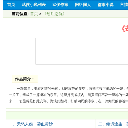
首页
武侠小说列表
武侠作家
网络同人
都市小说
言情
当前位置:
首页
>
《劫后恩仇》
《
作品简介：
一颗殒星，曳着闪耀的光辉，划过寂静的夜空，向苍穹投下依恋的一瞥，
一片了，组成了一篇凄凉的乐章。这里是冀省境内，隔黄河口不及十里地的一
来，一切显得是如此安详。海浪的翻涌，打破四周的岑寂，在一片如死的静谧
一、天怒人怨 碧血黄沙
二、绝境逢生 