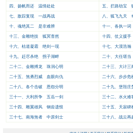
四、扬帆而还 温情处处
五、拦路劫宝 
七、敌踪复现 一战再战
八、狐飞九天 
十、魂绝其二 是非难辨
十一、各执一词
十三、金雕绝技 狐冥杳然
十四、仗义援手
十六、枯道凝霜 绝剑一现
十七、大漠浩瀚
十九、赶尽杀绝 拐子湖畔
二十、大任堪当
二十二、金雕搏龙 珠润心明
二十三、大计三
二十五、煞勇烈威 血眼向仇
二十六、步步危
二十八、各个击破 恩怨分明
二十九、堡毁庄
三十一、大利所争 五岳一剑
三十二、水火难
三十四、雕翼雄风 钢齿遗恨
三十五、天寂碑
三十七、南海煞者 中原剑士
三十八、战云再