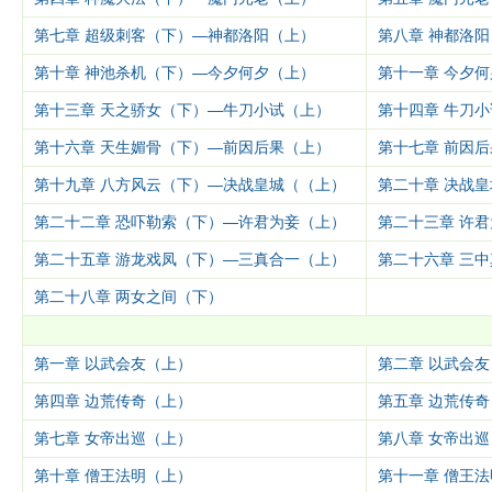
第七章 超级刺客（下）—神都洛阳（上）
第八章 神都洛
第十章 神池杀机（下）—今夕何夕（上）
第十一章 今夕
第十三章 天之骄女（下）—牛刀小试（上）
第十四章 牛刀
第十六章 天生媚骨（下）—前因后果（上）
第十七章 前因
第十九章 八方风云（下）—决战皇城（（上）
第二十章 决战
第二十二章 恐吓勒索（下）—许君为妾（上）
第二十三章 许
第二十五章 游龙戏凤（下）—三真合一（上）
第二十六章 三
第二十八章 两女之间（下）
第一章 以武会友（上）
第二章 以武会
第四章 边荒传奇（上）
第五章 边荒传
第七章 女帝出巡（上）
第八章 女帝出
第十章 僧王法明（上）
第十一章 僧王