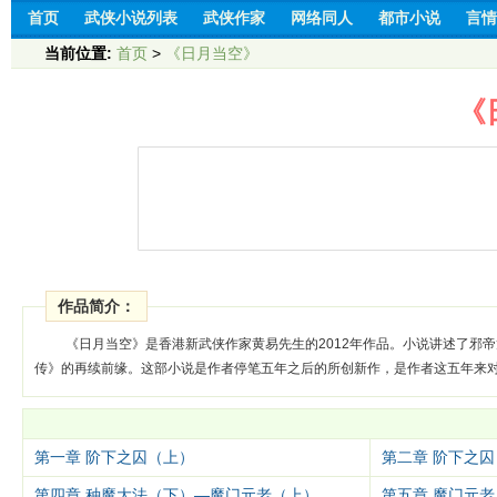
首页
武侠小说列表
武侠作家
网络同人
都市小说
言情
当前位置:
首页
>
《日月当空》
《
作品简介：
《日月当空》是香港新武侠作家黄易先生的2012年作品。小说讲述了邪
传》的再续前缘。这部小说是作者停笔五年之后的所创新作，是作者这五年来
第一章 阶下之囚（上）
第二章 阶下之
第四章 种魔大法（下）—魔门元老（上）
第五章 魔门元