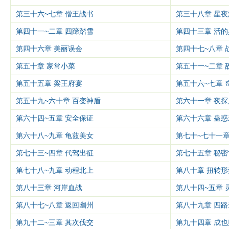
第三十六~七章 僧王战书
第三十八章 星夜
第四十一~二章 四蹄踏雪
第四十三章 活的
第四十六章 美丽误会
第四十七~八章 
第五十章 家常小菜
第五十一~二章 
第五十五章 梁王府宴
第五十六~七章 
第五十九~六十章 百变神盾
第六十一章 夜探
第六十四~五章 安全保证
第六十六章 蛊惑
第六十八~九章 龟兹美女
第七十~七十一章
第七十三~四章 代驾出征
第七十五章 秘密
第七十八~九章 动程北上
第八十章 扭转形
第八十三章 河岸血战
第八十四~五章 
第八十七~八章 返回幽州
第八十九章 四路
第九十二~三章 其次伐交
第九十四章 成也