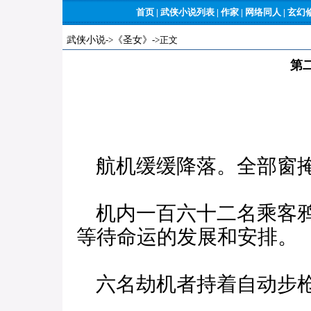
首页
|
武侠小说列表
|
作家
|
网络同人
|
玄幻
武侠小说
->
《圣女》
->正文
第
航机缓缓降落。全部窗掩
机内一百六十二名乘客鸦
等待命运的发展和安排。
六名劫机者持着自动步枪