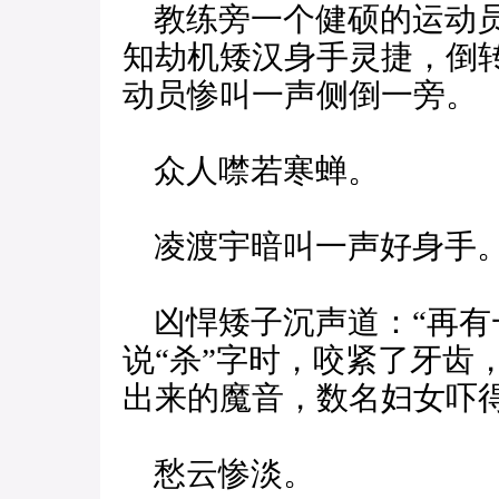
教练旁一个健硕的运动员
知劫机矮汉身手灵捷，倒
动员惨叫一声侧倒一旁。
众人噤若寒蝉。
凌渡宇暗叫一声好身手
凶悍矮子沉声道：“再有
说“杀”字时，咬紧了牙齿
出来的魔音，数名妇女吓
愁云惨淡。