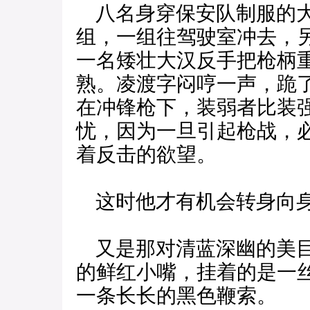
八名身穿保安队制服的大
组，一组往驾驶室冲去，
一名矮壮大汉反手把枪柄
熟。凌渡字闷哼一声，跪
在冲锋枪下，装弱者比装
忧，因为一旦引起枪战，
着反击的欲望。
这时他才有机会转身向身
又是那对清蓝深幽的美目
的鲜红小嘴，挂着的是一
一条长长的黑色鞭索。