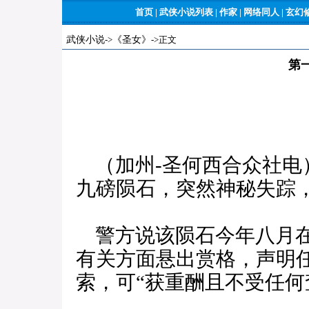
首页
|
武侠小说列表
|
作家
|
网络同人
|
玄幻
武侠小说
->
《圣女》
->正文
第
（加州-圣何西合众社电
九磅陨石，突然神秘失踪
警方说该陨石今年八月在
有关方面悬出赏格，声明
索，可“获重酬且不受任何