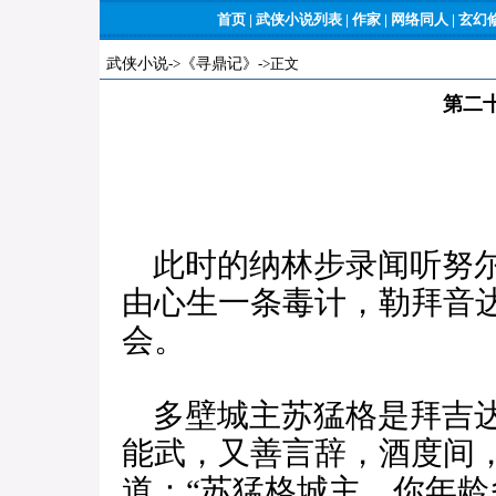
首页
|
武侠小说列表
|
作家
|
网络同人
|
玄幻
武侠小说
->
《寻鼎记》
->正文
第二
此时的纳林步录闻听努尔
由心生一条毒计，勒拜音
会。
多壁城主苏猛格是拜吉达
能武，又善言辞，酒度间
道：“苏猛格城主，你年龄