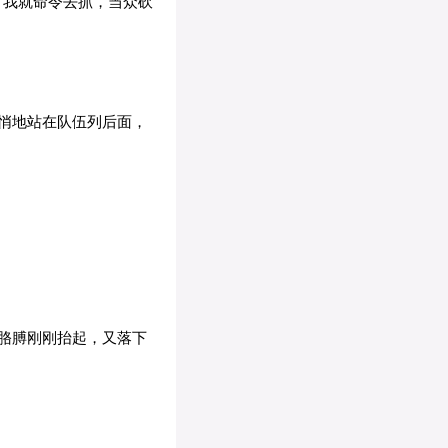
，我就命令去抓，当众砍
悄地站在队伍列后面，
胳膊刚刚抬起，又落下