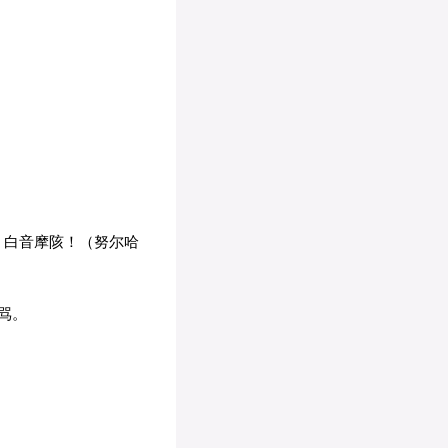
！白音摩陔！（努尔哈
骂。