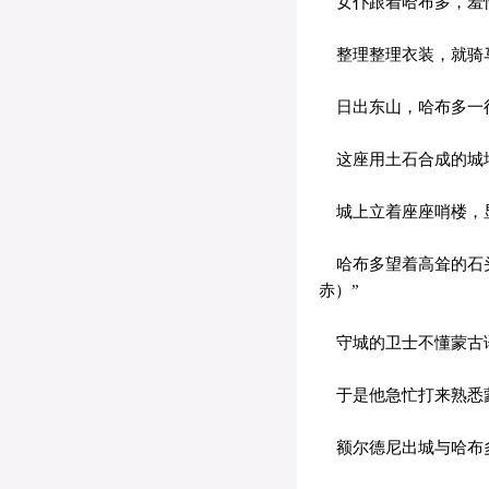
女仆跟着哈布多，羞
整理整理衣装，就骑
日出东山，哈布多一
这座用土石合成的城
城上立着座座哨楼，
哈布多望着高耸的石头
赤）”
守城的卫士不懂蒙古语
于是他急忙打来熟悉
额尔德尼出城与哈布