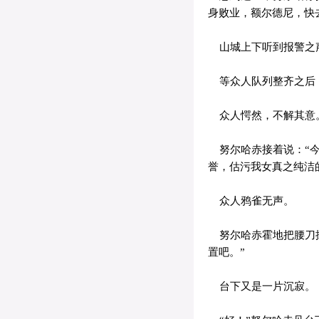
身败业，额尔德尼，快
山城上下听到报警之声
等众人队列整齐之后，
众人愕然，不解其意
努尔哈赤接着说：“今
誉，估污我女真之纯洁的
众人鸦雀无声。
努尔哈赤霍地把腰刀拔
置吧。”
台下又是一片沉寂。