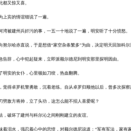
此都又惊又喜。
为上宾的情谊细说了一遍。
湾被建州兵奸污的事，一五一十地说了一遍，明安听了十分愤怒。
努尔哈赤直说，于是想借“家空杂条繁多”为由，决定明天回加科尔
告辞，心中犯起疑来，立即派额尔德尼到明安那里探明因由。
明安的女仆，心里顿如刀绞，热血翻腾。
觉得卓罗机警勇敢，沉着老练。自从卓罗归顺他以后，曾多次探察
劈敌方将帅，立了头功，这怎么能不招人喜爱呢？
，破坏了建州与科尔沁之间刚刚建立的友谊。
着泪水，强忍着心中的悲愤，对额尔德尼说道：“军有军法，家有