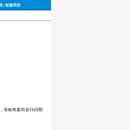
 |
短篇武侠
，等哈布多向女仆问明