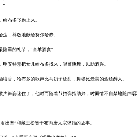
。”
，哈布多飞跑上来。
哈达，尊敬地献给努尔哈赤。
隆重的礼节，“全羊酒宴”
明安特意把女儿哈布多找来，唱哥跳舞，以助酒兴。
喷香，哈布多的歌声比马奶子还甜，舞姿比最美的酒还醉人。
声舞姿迷住了，他时而随着节拍弹指助兴，时而情不自禁地随声唱
君出塞”和藏王松赞干布向唐太宗求婚的故事。