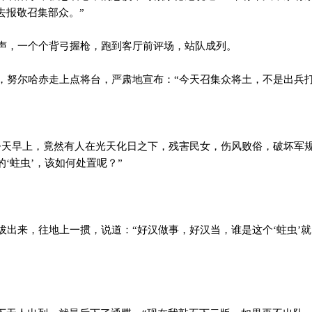
去报敬召集部众。”
，一个个背弓握枪，跑到客厅前评场，站队成列。
努尔哈赤走上点将台，严肃地宣布：“今天召集众将土，不是出兵打
。
天早上，竟然有人在光天化日之下，残害民女，伤风败俗，破坏军
‘蛀虫’，该如何处置呢？”
出来，往地上一掼，说道：“好汉做事，好汉当，谁是这个‘蛀虫’