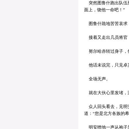
突然图鲁什跑出队伍列
面上，饶他一命吧！”
图鲁什跪地苦苦哀求
接着又走出几员将官
努尔哈赤转过身子，偷
他话未说完，只见卓罗
全场无声。
就在大伙心里发堵，沉
众人回头看去，见明安
道：“您是北方各族的希
明安哗地一声从袍子里