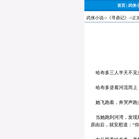
首页
|
武侠
武侠小说
->
《寻鼎记》
->正
哈布多三人半天不见
哈布多逆着河流而上
她飞跑着，奔哭声跑
当她跑到河湾，发现那
原由后，就安慰道：“