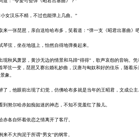
道：“令爱可会弹《昭君出塞曲》？”
小女汉乐不精，不过也能弹上几曲。”
来一张琵琶，亲自送给哈布多，笑着道：“弹一支《昭君出塞曲》吧
琴弦，坐在地毯上，怡然自得地弹奏起来。
现秋风萧瑟，黄沙无边的情景和马蹄“得得”，歌声哀怨的音响。凭
着琴弦一变，琵琶又赛出婚礼妙曲，汉唐与匈奴和好的佳乐，随着乐
平景象。
了，他眼前出现了幻觉，仿佛哈布多就是当年的王昭君，文成公主
到努尔哈赤如痴如迷的神态，不知不觉羞红了脸儿。
哈赤各自怀着依恋之情离开了客厅。
来不大拘泥于所谓“男女”的纲常。