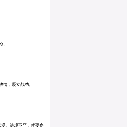
沁。
敌情，屡立战功。
家规。法规不严，就要丧