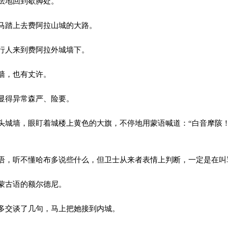
怯地回到歇脚处。
马踏上去费阿拉山城的大路。
行人来到费阿拉外城墙下。
墙，也有丈许。
显得异常森严、险要。
城墙，眼盯着城楼上黄色的大旗，不停地用蒙语喊道：“白音摩陔
，听不懂哈布多说些什么，但卫士从来者表情上判断，一定是在叫
蒙古语的额尔德尼。
多交谈了几句，马上把她接到内城。