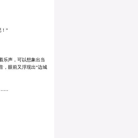
！”
着乐声，可以想象出当
音，眼前又浮现出“边城
……