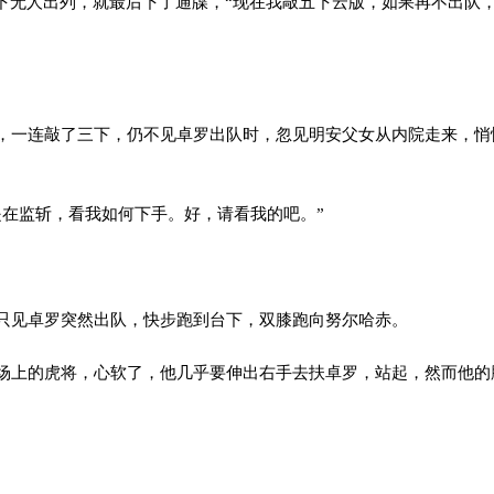
下无人出列，就最后下了通牒，“现在我敲五下云版，如果再不出队
一连敲了三下，仍不见卓罗出队时，忽见明安父女从内院走来，悄
在监斩，看我如何下手。好，请看我的吧。”
见卓罗突然出队，快步跑到台下，双膝跑向努尔哈赤。
上的虎将，心软了，他几乎要伸出右手去扶卓罗，站起，然而他的