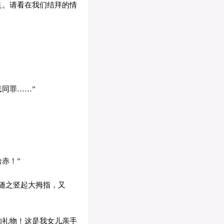
足。请看在我们结拜的情
同罪……”
赤！”
随之竖起大拇指，又
的礼物！这是我女儿亲手