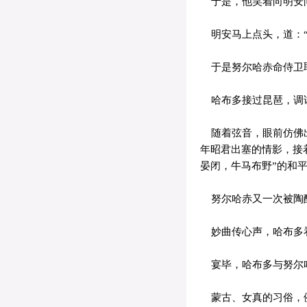
于是，他笑着向明安问
明安马上点头，道：“
于是努尔哈赤命侍卫取
哈布多接过昆琶，调试
随着弦音，眼前仿佛出
年昭君出塞的情影，接
晏闭，牛马布野”的和
努尔哈赤又一次被陶醉
妙曲传心声，哈布多看
宴毕，哈布多与努尔
蒙古、女真的习俗，例