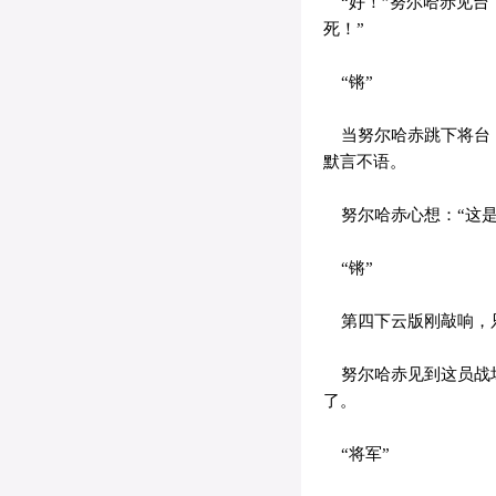
“好！”努尔哈赤见台
死！”
“锵”
当努尔哈赤跳下将台，
默言不语。
努尔哈赤心想：“这是
“锵”
第四下云版刚敲响，只
努尔哈赤见到这员战场
了。
“将军”