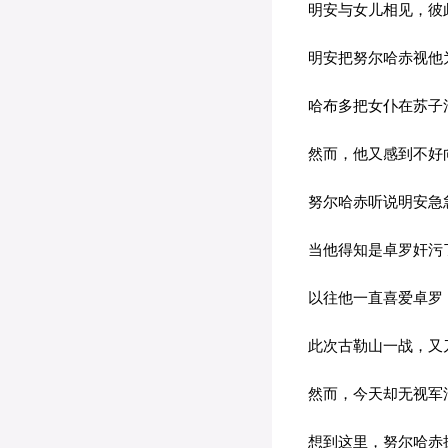
明安与女儿相见，彼
明安把努尔哈赤视他
哈布多把女仆在苏子河
然而，他又感到不好向
努尔哈赤听说明安急急
当他得知是卓罗奸污了
以往他一直喜爱卓罗，
此次古勒山一战，又刀
然而，今天却无视军法
想到这里，努尔哈赤抹