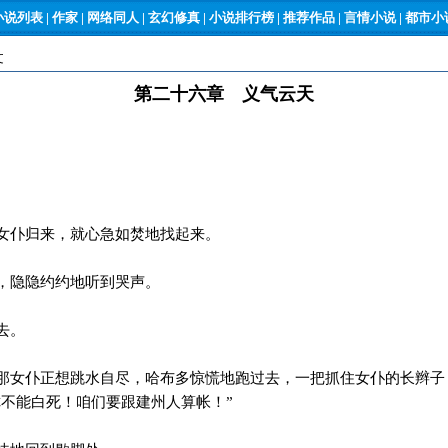
小说列表
|
作家
|
网络同人
|
玄幻修真
|
小说排行榜
|
推荐作品
|
言情小说
|
都市小说
文
第二十六章 义气云天
女仆归来，就心急如焚地找起来。
，隐隐约约地听到哭声。
去。
女仆正想跳水自尽，哈布多惊慌地跑过去，一把抓住女仆的长辫子
你不能白死！咱们要跟建州人算帐！”