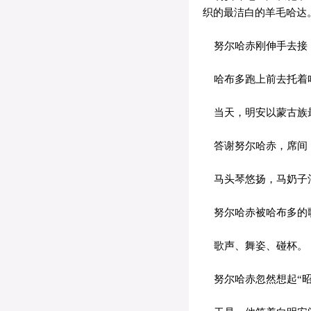
织的最洁白的羊毛哈达
努尔哈赤刚伸手去接
哈布多跑上前去托着
当天，明安以蒙古族最
答谢努尔哈赤，席间，
马头琴悠扬，马奶子酒
努尔哈赤被哈布多的歌
歌声、舞姿、碰杯。
努尔哈赤忽然想起“昭