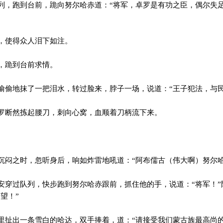
，跑到台前，跪向努尔哈赤道：“将军，卓罗是有功之臣，偶尔失
，使得众人泪下如注。
，跪到台前求情。
偷地抹了一把泪水，转过脸来，脖子一场，说道：“王子犯法，与民
断然拣起腰刀，刺向心窝，血顺着刀柄流下来。
闷之时，忽听身后，响如炸雷地吼道：“阿布儒古（伟大啊）努尔哈
穿过队列，快步跑到努尔哈赤跟前，抓住他的手，说道：“将军！”
望！”
扯出一条雪白的哈达，双手捧着，道：“请接受我们蒙古族最高尚