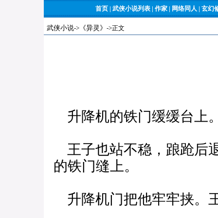
首页
|
武侠小说列表
|
作家
|
网络同人
|
玄幻
武侠小说
->
《异灵》
->正文
升降机的铁门缓缓台上
王子也站不稳，踉跄后退
的铁门缝上。
升降机门把他牢牢挟。王