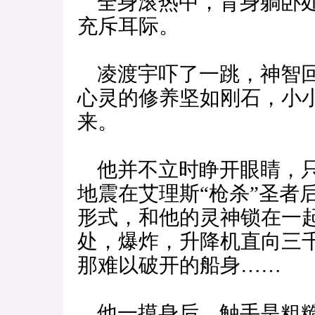
全身滚热中，背身躺卧处
充斥耳际。
凌渡宇吓了一跳，神智回
心灵的修养坚如刚石，小
来。
他并不立时睁开眼睛，只
地震在艾理斯“枪杀”圣者
形式，和他的灵神锁在一
处，爆炸，升降机直向三
那难以破开的船身……
他一摸身后，触手是粗糙