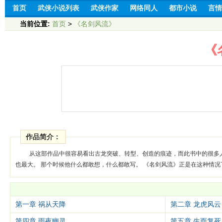
首页
武侠小说列表
武侠作家
网络同人
都市小说
言情
当前位置:
首页
>
《名剑风流》
《
作品简介：
从这部作品中很容易看出古龙突破、转型、创造的痕迹，而此书中的很多
也最大。 那个时候他什么都敢想，什么都敢写。 《名剑风流》正是在这种情况
第一章 祸从天降
第二章 龙虎风云
第四章 雨夜幽灵
第五章 生而复死