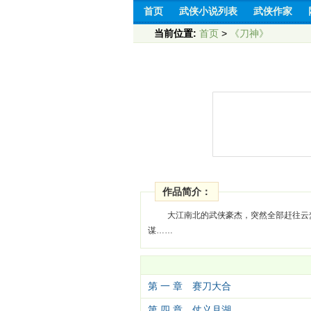
首页
武侠小说列表
武侠作家
当前位置:
首页
>
《刀神》
作品简介：
大江南北的武侠豪杰，突然全部赶往云
谋……
第 一 章 赛刀大合
第 四 章 仗义月湖