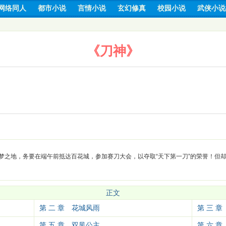
网络同人
都市小说
言情小说
玄幻修真
校园小说
武侠小说
《刀神》
梦之地，务要在端午前抵达百花城，参加赛刀大会，以夺取“天下第一刀”的荣誉！但
正文
第 二 章 花城风雨
第 三 
第 五 章 双凤公主
第 六 