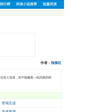
排行榜
武侠小说推荐
短篇武侠
作者：
独孤红
却没有人知道，其中隐藏着一统武林的阴
章 禁城玄虚
章 落难黄塘