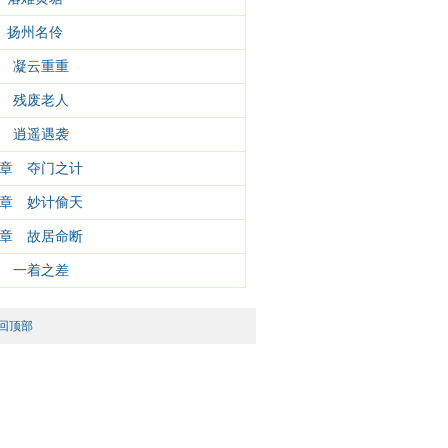
章 扬州名伶
 凝云重重
 残废老人
 逍遥遇袭
章 夺门之计
章 妙计偷天
章 故居命断
 一着之差
回顶部