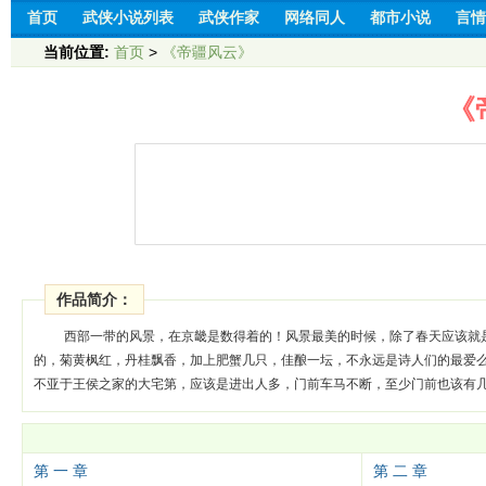
首页
武侠小说列表
武侠作家
网络同人
都市小说
言情
当前位置:
首页
>
《帝疆风云》
《
作品简介：
西部一带的风景，在京畿是数得着的！风景最美的时候，除了春天应该就
的，菊黄枫红，丹桂飘香，加上肥蟹几只，佳酿一坛，不永远是诗人们的最爱
不亚于王侯之家的大宅第，应该是进出人多，门前车马不断，至少门前也该有
第 一 章
第 二 章