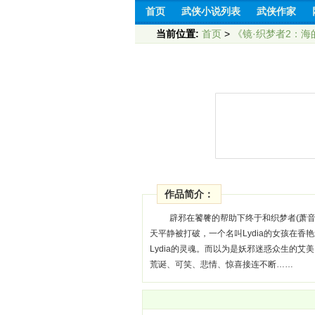
首页
武侠小说列表
武侠作家
当前位置:
首页
>
《镜·织梦者2：海
作品简介：
辟邪在饕餮的帮助下终于和织梦者(萧音
天平静被打破，一个名叫Lydia的女孩在
Lydia的灵魂。而以为是妖邪迷惑众生的
荒诞、可笑、悲情、惊喜接连不断……