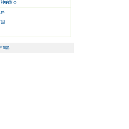
诸神的聚会
星祭
海国
回顶部