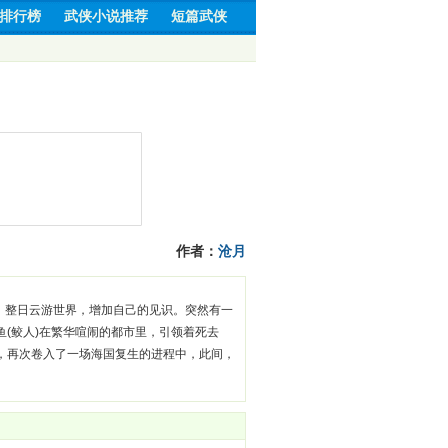
排行榜
武侠小说推荐
短篇武侠
作者：
沧月
任，整日云游世界，增加自己的见识。突然有一
鱼(鲛人)在繁华喧闹的都市里，引领着死去
人，再次卷入了一场海国复生的进程中，此间，