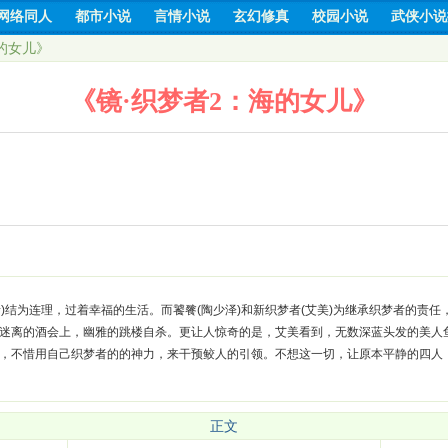
网络同人
都市小说
言情小说
玄幻修真
校园小说
武侠小说
的女儿》
《镜·织梦者2：海的女儿》
)结为连理，过着幸福的生活。而饕餮(陶少泽)和新织梦者(艾美)为继承织梦者的责
香艳迷离的酒会上，幽雅的跳楼自杀。更让人惊奇的是，艾美看到，无数深蓝头发的美人
艾美，不惜用自己织梦者的的神力，来干预鲛人的引领。不想这一切，让原本平静的四
正文